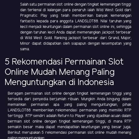
Salah satu permainan slot online dengan tingkat kemenangan tinggi
dan terkenal di kalangan para penaruh ialah Wild West Gold dari
Pragmatic Play yang telah memberikan banyak kemenangan
fantastis kepada para anggota LANDSLOT88. Nilai taruhan yang
kecil menjadi keuntungan dalam permainan slot online ini, sehingga
dengan taruhan kecil Anda dapat memenangkan jackpot terbesar
di Wild West Gold. Ranking jackpot terbesar dari Grand, Major,
Minor dapat didapatkan oleh siapapun dengan kesempatan yang
sama.
5 Rekomendasi Permainan Slot
Online Mudah Menang Paling
Menguntungkan di Indonesia
Beragam permainan slot online dengan tingkat kemenangan tinggi yang
tersedia dari penyedia berjumlah ribuan. Mungkin Anda bingung dalam
memainkan permainan apa yang paling menguntungkan, pihak
LANDSLOT88 memberikan rekomendasi permainan yang memiliki RTP
tertinggi. RTP sendiri adalah Return to Player yang dijadikan acuan dalam
bermain slot online dengan tingkat kemenangan tinggi, di mana RTP
semakin besar maka dapat mendapatkan keuntungan yang besar juga.
Berikut merupakan 5 rekomendasi permainan slot online mudah menang
paling menguntungkan: