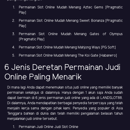
Permainan Slot Online Mudah Menang Aztec Gems [Pragmatic
Play]
Permainan Slot Online Mudah Menang Sweet Bonanza [Pragmatic
Play]
Permainan Slot Online Mudah Menang Gates of Olympus
[Pragmatic Play]
Permainan Slot Online Mudah Menang Mahjong Ways [PG Soft]
Permainan Slot Online Mudah Menang The Koi Gate [Habanero]
6 Jenis Deretan Permainan Judi
Online Paling Menarik
Di mana lagi Anda dapat menemukan situs judi online yang memiliki banyak
permainan sekaligus di dalamnya. Hanya dengan 1 akun saja Anda sudah
dapat bermain di 6 jenis permainan judi online yang ada di LANDSLOT88.
Di dalamnya, Anda mendapatkan berbagai penyedia terpercaya yang telah
menjalin kerja sama dengan pihak kami. Penyedia yang populer di Asia
Tenggara bahkan di dunia dan telah memiliki pengalaman belasan tahun
menjalankan judi online tersebut.
Permainan Judi Online Judi Slot Online