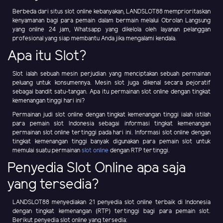
Berbeda dari situs slot online kebanyakan, LANDSLOT88 memprioritaskan
kenyamanan bagi para pemain dalam bermain melalui Obrolan Langsung
yang online 24 jam, Whatsapp yang dikelola oleh layanan pelanggan
profesional yang siap membantu Anda jika mengalami kendala.
Apa itu Slot?
Slot ialah sebuah mesin perjudian yang menciptakan sebuah permainan
peluang untuk konsumennya. Mesin slot juga dikenal secara pejoratif
sebagai bandit satu-tangan. Apa itu permainan slot online dengan tingkat
kemenangan tinggi hari ini?
Permainan judi slot online dengan tingkat kemenangan tinggi ialah istilah
para pemain slot Indonesia sebagai informasi tingkat kemenangan
permainan slot online tertinggi pada hari ini. Informasi slot online dengan
tingkat kemenangan tinggi banyak digunakan para pemain slot untuk
memulai suatu permainan
slot online
dengan RTP tertinggi.
Penyedia Slot Online apa saja
yang tersedia?
LANDSLOT88 menyediakan 21 penyedia slot online terbaik di Indonesia
dengan tingkat kemenangan (RTP) tertinggi bagi para pemain slot.
Berikut penyedia slot online yang tersedia: