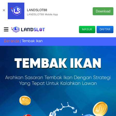
×
LANDSLOT88
Download
LANDSLOT88 Mobile App
MASUK
DAFTAR
Beranda
Tembak Ikan