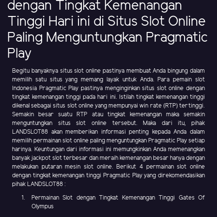
dengan Tingkat Kemenangan
Tinggi Hari ini di Situs Slot Online
Paling Menguntungkan Pragmatic
Play
Begitu banyaknya situs slot online pastinya membuat Anda bingung dalam
memilih satu situs yang memang layak untuk Anda. Para pemain slot
Indonesia Pragmatic Play pastinya menginginkan situs slot online dengan
tingkat kemenangan tinggi pada hari ini. Istilah tingkat kemenangan tinggi
dikenal sebagai situs slot online yang mempunyai win rate (RTP) tertinggi.
Semakin besar suatu RTP atau tingkat kemenangan maka semakin
menguntungkan situs slot online tersebut. Maka dari itu, pihak
LANDSLOT88 akan memberikan informasi penting kepada Anda dalam
memilih permainan slot online paling menguntungkan Pragmatic Play setiap
harinya. Keuntungan dari informasi ini memungkinkan Anda memenangkan
banyak jackpot slot terbesar dan meraih kemenangan besar hanya dengan
melakukan putaran mesin slot online. Berikut 4 permainan slot online
dengan tingkat kemenangan tinggi Pragmatic Play yang direkomendasikan
pihak LANDSLOT88 :
Permainan Slot dengan Tingkat Kemenangan Tinggi Gates Of
Olympus